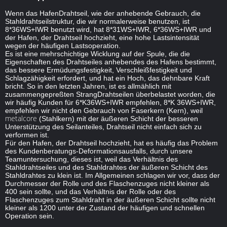
Wenn das HafenDrahtseil, wie der anhebende Gebrauch, die
Stahldrahtseilstruktur, die wir normalerweise benutzen, ist
8*36WS+IWR benutzt wird, hat 8*31WS+IWR, 6*36WS+IWR und
der Hafen, der Drahtseil hochzieht, eine hohe Lastsintensität
wegen der häufigen Lastsoperation.
Es ist eine mehrschichtige Wicklung auf der Spule, die die
Eigenschaften des Drahtseiles anhebendes des Hafens bestimmt,
das bessere Ermüdungsfestigkeit, Verschleißfestigkeit und
Schlagzähigkeit erfordert, und hat ein Hoch, das dehnbare Kraft
bricht. So in den letzten Jahren, ist es allmählich mit
zusammengepreßten StrangDrahtseilen überbelastet worden, die
wir häufig Kunden für 6*K36WS+IWR empfehlen, 8*K 36WS+IWR,
empfehlen wir nicht den Gebrauch von Faserkern (Kern),
weil
metalcore
(Stahlkern) mit der äußeren Schicht der besseren
Unterstützung des Seilanteiles, Drahtseil nicht einfach sich zu
verformen ist.
Für den Hafen, der Drahtseil hochzieht, hat es häufig das Problem
des Kundenberatungs-Deformationsausfalls, durch unsere
Teamuntersuchung, dieses ist, weil das Verhältnis des
Stahldrahtseiles und des Stahldrahtes der äußeren Schicht des
Stahldrahtes zu klein ist. Im Allgemeinen schlagen wir vor, dass der
Durchmesser der Rolle und des Flaschenzuges nicht kleiner als
400 sein sollte, und das Verhältnis der Rolle oder des
Flaschenzuges zum Stahldraht in der äußeren Schicht sollte nicht
kleiner als 1200 unter der Zustand der häufigen und schnellen
Operation sein.