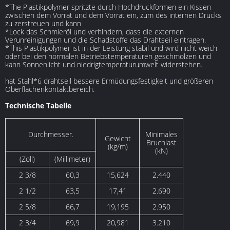
*The Plastikpolymer spritzte durch Hochdruckformen ein Kissen
zwischen dem Vorrat und dem Vorrat ein, zum des internen Drucks
zu zerstreuen und kann
*Lock das Schmieröl und verhindern, dass die externen
Verunreinigungen und die Schadstoffe das Drahtseil eintragen.
*This Plastikpolymer ist in der Leistung stabil und wird nicht weich
oder bei den normalen Betriebstemperaturen geschmolzen und
kann Sonnenlicht und niedrigtemperaturumwelt widerstehen.
hat Stahl*6 drahtseil bessere Ermüdungsfestigkeit und größeren
Oberflächenkontaktbereich.
Technische Tabelle
Durchmesser.
Minimales
Gewicht
Bruchlast
(kg/m)
(kN)
(Zoll)
(Millimeter)
2 3/8
60,3
15,624
2.440
2 1/2
63,5
17,41
2.690
2 5/8
66,7
19,195
2.950
2 3/4
69,9
20,981
3.210