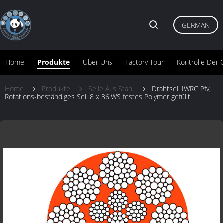
GERMAN
Home
Produkte
Über Uns
Factory Tour
Kontrolle Der Q
Home
Produkte
Seile Aus Stahl
Drahtseil IWRC Pfv,
Rotations-beständiges Seil 8 x 36 WS festes Polymer gefüllt