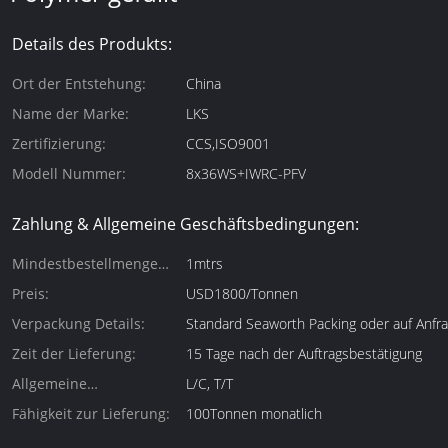
Details des Produkts:
Ort der Entstehung:
China
Name der Marke:
LKS
Zertifizierung:
CCS,ISO9001
Modell Nummer:
8x36WS+IWRC-PFV
Zahlung & Allgemeine Geschäftsbedingungen:
Mindestbestellmenge
1mtrs
(Mindestbestellmenge):
Preis:
USD1800/Tonnen
Verpackung Details:
Standard Seaworth Packing oder auf Anfr
Zeit der Lieferung:
15 Tage nach der Auftragsbestätigung
Allgemeine
L/C, T/T
Zahlungsbedingungen:
Fähigkeit zur Lieferung:
100Tonnen monatlich