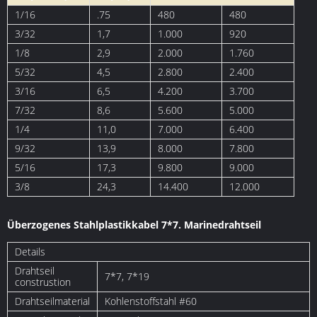
1/16
.75
480
480
3/32
1,7
1.000
920
1/8
2,9
2.000
1.760
5/32
4,5
2.800
2.400
3/16
6,5
4.200
3.700
7/32
8,6
5.600
5.000
1/4
11,0
7.000
6.400
9/32
13,9
8.000
7.800
5/16
17,3
9.800
9.000
3/8
24,3
14.400
12.000
Überzogenes Stahlplastikkabel 7*7. Marinedrahtseil
Details
Drahtseil
7*7, 7*19
construstion
Drahtseilmaterial
Kohlenstoffstahl #60