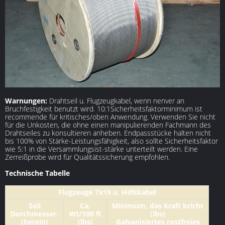
Warnungen:
Drahtseil u. Flugzeugkabel, wenn nenver an
Bruchfestigkeit benutzt wird. 10:1Sicherheitsfaktorminimum ist
recommende für kritisches/oben Anwendung. Verwenden Sie nicht
für die Unkosten, die ohne einen manipulierenden Fachmann des
Drahtseiles zu konsultieren anheben. Endpassstücke halten nicht
bis 100% von Stärke-Leistungsfähigkeit, also sollte Sicherheitsfaktor
wie 5:1 in die Versammlungsist-stärke unterteilt werden. Eine
Zerreißprobe wird für Qualitätssicherung empfohlen.
Technische Tabelle
Flugzeuge 7x19 u. Hilfskabel
Seil
Ca.
Minimum, das Kraft bricht
Durchmesser.
Wt/100 ft
(lbs)
(herein)
(lbs)
Galvanisiertes rostfreies