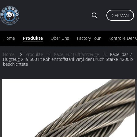
GERMAN
Home
Produkte
Über Uns
Factory Tour
Kontrolle Der Q
Home
Produkte
Kabel Für Luftfahrzeuge
Kabel das 7
Flugzeug-X19 500 Ft Kohlenstoffstahl-Vinyl der Bruch-Stärke-4200lb
beschichtete