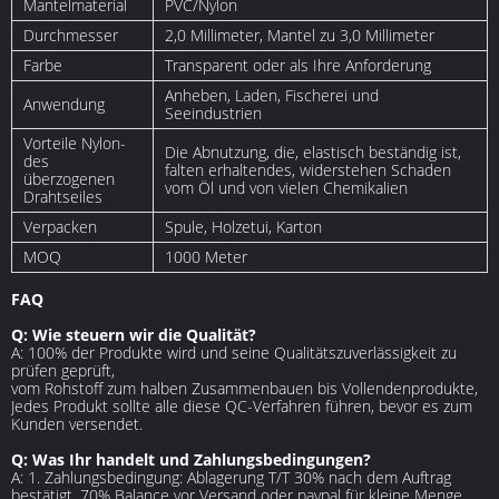
Mantelmaterial
PVC/Nylon
Durchmesser
2,0 Millimeter, Mantel zu 3,0 Millimeter
Farbe
Transparent oder als Ihre Anforderung
Anheben, Laden, Fischerei und
Anwendung
Seeindustrien
Vorteile Nylon-
Die Abnutzung, die, elastisch beständig ist,
des
falten erhaltendes, widerstehen Schaden
überzogenen
vom Öl und von vielen Chemikalien
Drahtseiles
Verpacken
Spule, Holzetui, Karton
MOQ
1000 Meter
FAQ
Q: Wie steuern wir die Qualität?
A: 100% der Produkte wird und seine Qualitätszuverlässigkeit zu
prüfen geprüft,
vom Rohstoff zum halben Zusammenbauen bis Vollendenprodukte,
Jedes Produkt sollte alle diese QC-Verfahren führen, bevor es zum
Kunden versendet.
Q: Was Ihr handelt und Zahlungsbedingungen?
A: 1. Zahlungsbedingung: Ablagerung T/T 30% nach dem Auftrag
bestätigt, 70% Balance vor Versand oder paypal für kleine Menge.