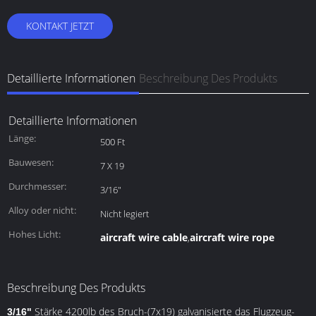
KONTAKT JETZT
Detaillierte Informationen
Beschreibung Des Produkts
Detaillierte Informationen
Länge:
500 Ft
Bauwesen:
7 X 19
Durchmesser:
3/16"
Alloy oder nicht:
Nicht legiert
Hohes Licht:
aircraft wire cable
aircraft wire rope
,
Beschreibung Des Produkts
Stärke 4200lb des Bruch-(7x19) galvanisierte das Flugzeug-
3/16"