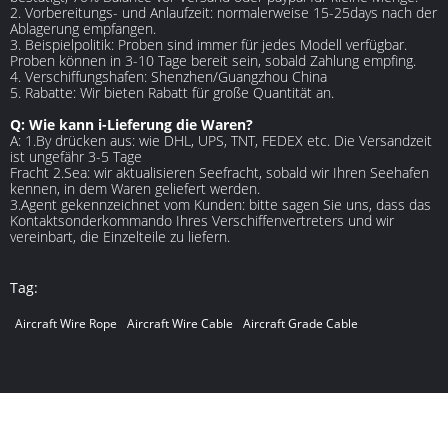
2. Vorbereitungs- und Anlaufzeit: normalerweise 15-25days nach der
Ablagerung empfangen.
3. Beispielpolitik: Proben sind immer für jedes Modell verfügbar.
Proben können in 3-10 Tage bereit sein, sobald Zahlung empfing.
4. Verschiffungshafen: Shenzhen/Guangzhou China
5. Rabatte: Wir bieten Rabatt für große Quantität an.
Q: Wie kann i-Lieferung die Waren?
A: 1.By drücken aus: wie DHL, UPS, TNT, FEDEX etc. Die Versandzeit
ist ungefähr 3-5 Tage
Fracht 2.Sea: wir aktualisieren Seefracht, sobald wir Ihren Seehafen
kennen, in dem Waren geliefert werden.
3.Agent gekennzeichnet vom Kunden: bitte sagen Sie uns, dass das
Kontaktsonderkommando Ihres Verschiffenvertreters und wir
vereinbart, die Einzelteile zu liefern.
Tag:
Aircraft Wire Rope
Aircraft Wire Cable
Aircraft Grade Cable