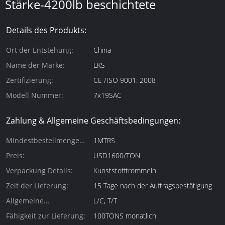
Stärke-4200lb beschichtete
Details des Produkts:
Ort der Entstehung:
China
Name der Marke:
LKS
Zertifizierung:
CE /ISO 9001: 2008
Modell Nummer:
7x19SAC
Zahlung & Allgemeine Geschäftsbedingungen:
Mindestbestellmenge
1MTRS
(Mindestbestellmenge):
Preis:
USD1600/TON
Verpackung Details:
Kunststofftrommeln
Zeit der Lieferung:
15 Tage nach der Auftragsbestätigung
Allgemeine
L/C, T/T
Zahlungsbedingungen:
Fähigkeit zur Lieferung:
100TONS monatlich