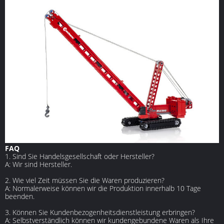
FAQ
1. Sind Sie Handelsgesellschaft oder Hersteller?
A: Wir sind Hersteller.
2. Wie viel Zeit müssen Sie die Waren produzieren?
A: Normalerweise können wir die Produktion innerhalb 10 Tage
beenden.
3. Können Sie Kundenbezogenheitsdienstleistung erbringen?
A: Selbstverständlich können wir kundengebundene Waren als Ihre