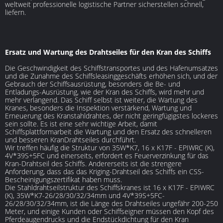
weltweit professionelle logistische Partner sicherstellen schnell,
liefern.
Ersatz und Wartung des Drahtseiles für den Kran des Schiffs
Die Geschwindigkeit des Schiffstransportes und des Hafenumsatzes
und die Zunahme des Schiffsleasinggeschäfts erhöhen sich, und der
Gebrauch der Schiffsausrüstung, besonders die Be- und
Entladungs-Ausrüstung, wie der Kran des Schiffs, wird mehr und
mehr verlangend. Das Schiff selbst ist weiter, die Wartung des
Kranes, besonders die Inspektion verstärkend, Wartung und
Erneuerung des Kranstahldrahtes, der nicht geringfügigstes lockeres
sein sollte. Es ist eine sehr wichtige Arbeit, damit
Schiffsplattformarbeit die Wartung und den Ersatz des schnelleren
und besseren KranDrahtseiles durchführt.
Wir treffen häufig die Struktur von 35W*K7, 16 x K17F - EPIWRC (K),
4V*39S+5FC und einerseits, erfordert es Feuerverzinkung für das
Kran-Drahtseil des Schiffs. Andererseits ist die strengere
Anforderung, dass das das Kriging-Drahtseil des Schiffs ein CSS-
Bescheinigungszertifikat haben muss.
Die Stahldrahtseilstruktur des Schiffskranes ist 16 x K17F - EPIWRC
(K), 35W*K7-26/28/30/32/34mm und 4V*39S+5FC-
26/28/30/32/34mm, ist die Länge des Drahtseiles ungefähr 200-250
Meter, und einige Kunden oder Schiffseigner müssen den Kopf des
Pferdeaugendrucks und die Endstückdichtung für den Kran