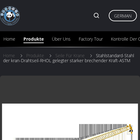
GERMAN
Home
Produkte
Über Uns
Factory Tour
Kontrolle Der Q
Home
Produkte
Seile Für Krane
Stahlstandard-Stahl
der kran-Drahtseil-RHOL gelegter starker brechender Kraft-ASTM