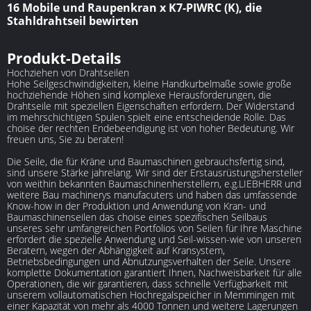
16 Mobile und Raupenkran x K7-PIWRC (K), die
Stahldrahtseil bewirten
Produkt-Details
Hochziehen von Drahtseilen
Hohe Seilgeschwindigkeiten, kleine Handkurbelmaße sowie große
hochziehende Höhen sind komplexe Herausforderungen, die
Drahtseile mit speziellen Eigenschaften erfordern. Der Widerstand
im mehrschichtigen Spulen spielt eine entscheidende Rolle. Das
choise der rechten Endebeendigung ist von hoher Bedeutung. Wir
freuen uns, Sie zu beraten!
Die Seile, die für Kräne und Baumaschinen gebrauchsfertig sind,
sind unsere Stärke jahrelang. Wir sind der Erstausrüstungshersteller
von weithin bekannten Baumaschinenherstellern, e.g.LIEBHERR und
weitere Bau machinerys manufacuters und haben das umfassende
Know-how in der Produktion und Anwendung von Kran- und
Baumaschinenseilen das choise eines spezifischen Seilbaus
unseres sehr umfangreichen Portfolios von Seilen für Ihre Maschine
erfordert die spezielle Anwendung und Seil-wissen-wie von unseren
Beratern, wegen der Abhängigkeit auf Kransystem,
Betriebsbedingungen und Abnutzungsverhalten der Seile. Unsere
komplette Dokumentation garantiert Ihnen, Nachweisbarkeit für alle
Operationen, die wir garantieren, dass schnelle Verfügbarkeit mit
unserem vollautomatischen Hochregalspeicher in Memmingen mit
einer Kapazität von mehr als 4000 Tonnen und weitere Lagerungen