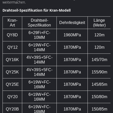
weitermachen.
Drahtseil-Spezifikation für Kran-Modell
Kran-
Drahtseil-
Länge
Dehnfestigkeit
Art
Spezifikation
(Meter)
6×29Fi+FC-
QY8D
1960MPa
120m
10MM
6×19W+FC-
QY12
1870MPa
120m
14MM
4V×39S+5FC-
QY16K
1870MPa
145/70m
14MM
4V×39S+5FC-
QY25K
1870MPa
155/90m
14MM
6×19W+FC-
QY25E
1870MPa
145/85m
16MM
6×19W+FC-
QY20
1870MPa
150/80m
16MM
6×19W+FC-
QY20B
1870MPa
150/85m
16MM