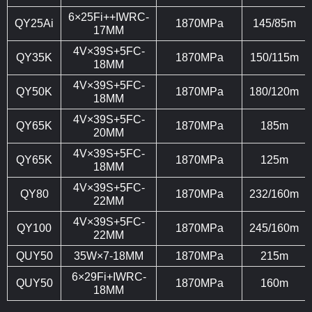
6×25Fi++IWRC-
QY25Ai
1870MPa
145/85m
17MM
4V×39S+5FC-
QY35K
1870MPa
150/115m
18MM
4V×39S+5FC-
QY50K
1870MPa
180/120m
18MM
4V×39S+5FC-
QY65K
1870MPa
185m
20MM
4V×39S+5FC-
QY65K
1870MPa
125m
18MM
4V×39S+5FC-
QY80
1870MPa
232/160m
22MM
4V×39S+5FC-
QY100
1870MPa
245/160m
22MM
QUY50
35W×7-18MM
1870MPa
215m
6×29Fi+IWRC-
QUY50
1870MPa
160m
18MM