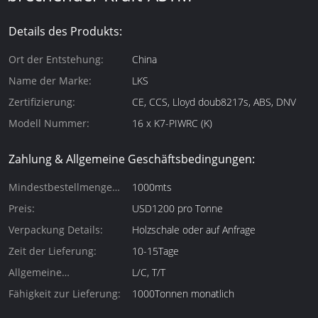
Details des Produkts:
Ort der Entstehung:
China
Name der Marke:
LKS
Zertifizierung:
CE, CCS, Lloyd doub8217s, ABS, DNV
Modell Nummer:
16 x K7-PIWRC (K)
Zahlung & Allgemeine Geschäftsbedingungen:
Mindestbestellmenge
1000mts
(Mindestbestellmenge):
Preis:
USD1200 pro Tonne
Verpackung Details:
Holzschale oder auf Anfrage
Zeit der Lieferung:
10-15Tage
Allgemeine
L/C, T/T
Zahlungsbedingungen:
Fähigkeit zur Lieferung:
1000Tonnen monatlich