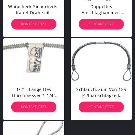
Whipcheck-Sicherheits-
Doppeltes
Kabel-Drahtseil-
Anschlaghammer-
Hebegurt-Schlauch, Zum
Schlauch-Sicherheits-
KONTAKT JETZT
KONTAKT JETZT
1/8" Zu Bearbeiten
Kabel Whipcheck Der
Durchmesser 125 P/in
Schleifen-X Des
Anschlagseil-20-1/4
1/2“ - Länge Des
Schlauch, Zum Von 125
Durchmesser-1-1/4“
P-/inanschlagseil,
Umschlingt Schlauch
Stahldraht-Riemen-
KONTAKT JETZT
KONTAKT JETZT
Identifikation, Die
Hochspannung Mit
Anhebt Seile, 1/8"
Einem Schlauch Zu
Drahtseil 20-1/4“
Bespritzen