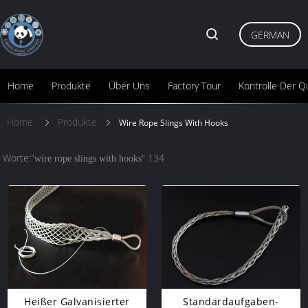
GERMAN
Home
Produkte
Über Uns
Factory Tour
Kontrolle Der Qu
Home
Produkte
Wire Rope Slings With Hooks
Worte:"
" 134
wire rope slings with hooks
Heißer Galvanisierter
Standardaufgaben-