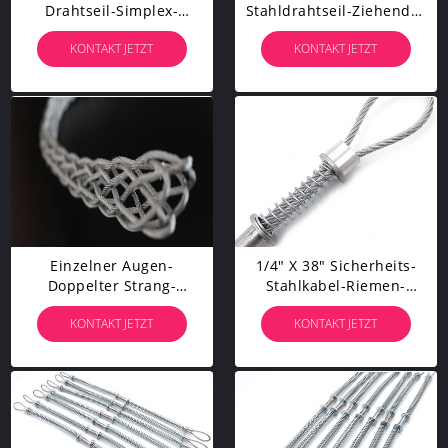
Drahtseil-Simplex-
Stahldrahtseil-Ziehender
Schleppender
Kabel-Hauptgriff Für Das
KONTAKT JETZT
KONTAKT JETZT
Verpackungs-Kabel-Griff
Kabel, Das Riemen Zieht
Für Das Kabel-Ziehen
Einzelner Augen-
1/4" X 38" Sicherheits-
Doppelter Strang-
Stahlkabel-Riemen-
Strickender
Schlauch, Zum Der
KONTAKT JETZT
KONTAKT JETZT
Anschlagseil-Kabel-
Peitschen-Kontrolle Zur
Socken-Voran Bahn-
Schlauch-Sicherheit Mit
Maschen-Griff
Einem Schlauch Zu
Bespritzen