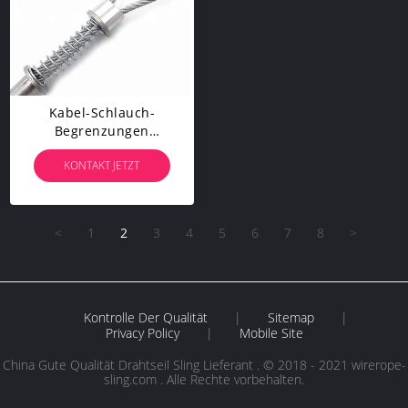
Kabel-Schlauch-
Begrenzungen
WhipCheck-Anschlagseil
KONTAKT JETZT
1/8" Schlauch, Zum Von
200 Maximalen P/in Mit
Einem Schlauch Zu
Bespritzen
<
1
2
3
4
5
6
7
8
>
Kontrolle Der Qualität
|
Sitemap
|
Privacy Policy
|
Mobile Site
China Gute Qualität Drahtseil Sling Lieferant . © 2018 - 2021 wirerope-
sling.com . Alle Rechte vorbehalten.