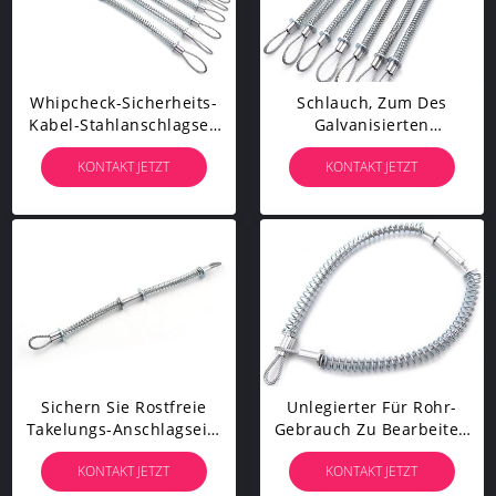
Whipcheck-Sicherheits-
Schlauch, Zum Des
Kabel-Stahlanschlagseil
Galvanisierten
2mm - 8mm
Stahlsicherheits-Kabels
KONTAKT JETZT
KONTAKT JETZT
Galvanisierten Rostfreies
Anschlagseil Whipcheck
Mit Einem Schlauch Zu
Bespritzen 2
Sichern Sie Rostfreie
Unlegierter Für Rohr-
Takelungs-Anschlagseile
Gebrauch Zu Bearbeiten
3/8"“ Sicherheits-
Anschlagseil Whipcheck-
KONTAKT JETZT
KONTAKT JETZT
Peitschen-Kontrollen Der
Sicherheits-Kabel-
Werkstatt-*44
Schlauch,