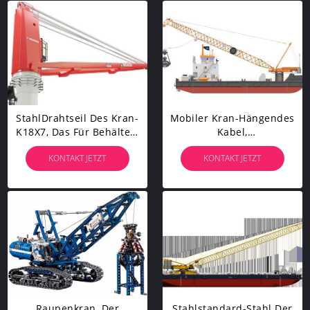
StahlDrahtseil Des Kran-
Mobiler Kran-Hängendes
K18X7, Das Für Behälter-
Kabel,
Plattform-Kräne Nicht
Verschleißfestigkeit Des
KONTAKT JETZT
KONTAKT JETZT
Sich Drehen Bewirtet
Faser-Kern-Drahtseil-8 X
K25F EPIWRC
Raupenkran, Der
Stahlstandard-Stahl Der