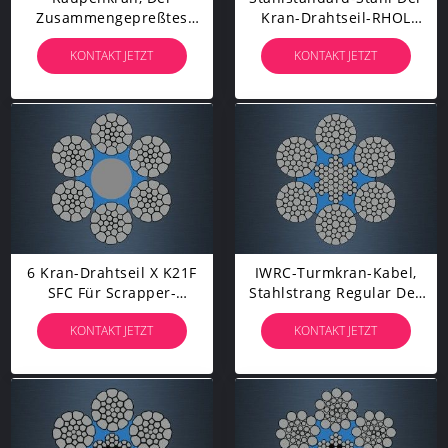
Zusammengepreßtes
Kran-Drahtseil-RHOL
Stahldrahtseil K9 X K19S-
Gelegter Starker
KONTAKT JETZT
KONTAKT JETZT
Rotations-Widerstand
Brechender Kraft-ASTM
Luvt
6 Kran-Drahtseil X K21F
IWRC-Turmkran-Kabel,
SFC Für Scrapper-
Stahlstrang Regular Des
Installation/Protokollierungshandkurbeln
Drahtseil-6 Gelegt Für
KONTAKT JETZT
KONTAKT JETZT
Drehbohrgerät