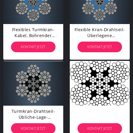
Flexibles Turmkran-
Flexible Kran-Drahtseil-
Kabel, Bohrender
Überlegene
Widerstand Der
Ermüdungsfestigkeit Mit
KONTAKT JETZT
KONTAKT JETZT
Drahtseil-Hohen
Langer Nutzungsdauer
Temperatur
Turmkran-Drahtseil-
Übliche-Lage-
Abnutzungs-Widerstand
KONTAKT JETZT
KONTAKT JETZT
Mit Stahlkern