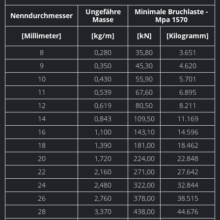
Ungefähre
Minimale Bruchlaste -
Nenndurchmesser
Masse
Mpa 1570
[Millimeter]
[kg/m]
[kN]
[Kilogramm]
8
0,280
35,80
3.651
9
0,350
45,30
4.620
10
0,430
55,90
5.701
11
0,539
67,60
6.895
12
0,619
80,50
8.211
14
0,843
109,50
11.169
16
1,100
143,10
14.596
18
1,390
181,00
18.462
20
1,720
224,00
22.848
22
2,160
271,00
27.642
24
2,480
322,00
32.844
26
2,760
378,00
38.515
28
3,370
438,00
44.676