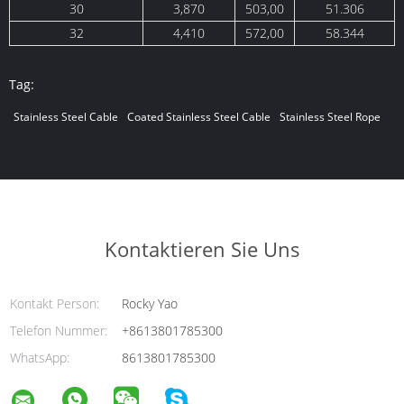
30
3,870
503,00
51.306
32
4,410
572,00
58.344
Tag:
Stainless Steel Cable
Coated Stainless Steel Cable
Stainless Steel Rope
Kontaktieren Sie Uns
Kontakt Person:
Rocky Yao
Telefon Nummer:
+8613801785300
WhatsApp:
8613801785300