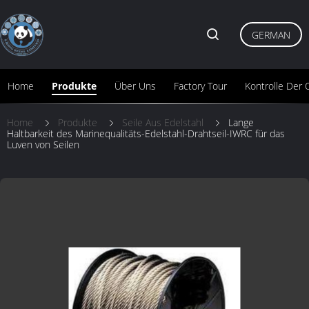
GERMAN
Home
Produkte
Über Uns
Factory Tour
Kontrolle Der Q
Home
Produkte
Seile Aus Edelstahl
Lange
Haltbarkeit des Marinequalitäts-Edelstahl-Drahtseil-IWRC für das
Luven von Seilen