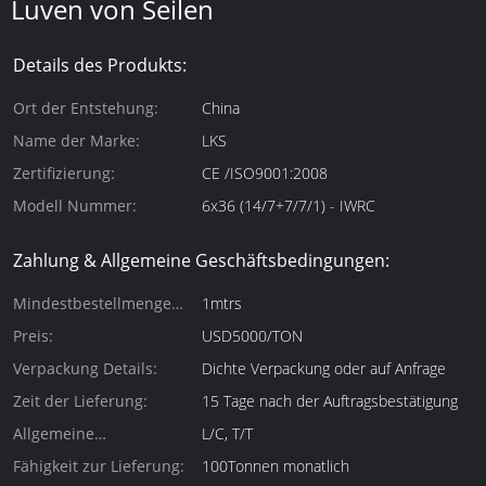
Luven von Seilen
Details des Produkts:
Ort der Entstehung:
China
Name der Marke:
LKS
Zertifizierung:
CE /ISO9001:2008
Modell Nummer:
6x36 (14/7+7/7/1) - IWRC
Zahlung & Allgemeine Geschäftsbedingungen:
Mindestbestellmenge
1mtrs
(Mindestbestellmenge):
Preis:
USD5000/TON
Verpackung Details:
Dichte Verpackung oder auf Anfrage
Zeit der Lieferung:
15 Tage nach der Auftragsbestätigung
Allgemeine
L/C, T/T
Zahlungsbedingungen:
Fähigkeit zur Lieferung:
100Tonnen monatlich