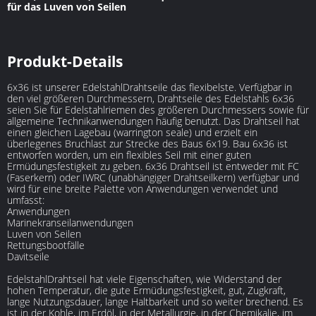
für das Luven von Seilen
Produkt-Details
6x36 ist unserer EdelstahlDrahtseile das flexibelste. Verfügbar in
den viel größeren Durchmessern, Drahtseile des Edelstahls 6x36
seien Sie für Edelstahlriemen des größeren Durchmessers sowie für
allgemeine Technikanwendungen häufig benutzt. Das Drahtseil hat
einen gleichen Lagebau (warrington seale) und erzielt ein
überlegenes Bruchlast zur Strecke des Baus 6x19. Bau 6x36 ist
entworfen worden, um ein flexibles Seil mit einer guten
Ermüdungsfestigkeit zu geben. 6x36 Drahtseil ist entweder mit FC
(Faserkern) oder IWRC (unabhängiger Drahtseilkern) verfügbar und
wird für eine breite Palette von Anwendungen verwendet und
umfasst:
Anwendungen
Marinekranseilanwendungen
Luven von Seilen
Rettungsbootfälle
Davitseile
EdelstahlDrahtseil hat viele Eigenschaften, wie Widerstand der
hohen Temperatur, die gute Ermüdungsfestigkeit, gut, Zugkraft,
lange Nutzungsdauer, lange Haltbarkeit und so weiter brechend. Es
ist in der Kohle, im Erdöl, in der Metallurgie, in der Chemikalie, im