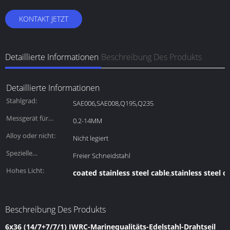
KONTAKT JETZT
Detaillierte Informationen
Beschreibung Des Produkts
Detaillierte Informationen
Stahlgrad:
SAE006,SAE008,Q195,Q235
Messgerät für
0.2-14MM
Draht:
Alloy oder nicht:
Nicht legiert
Spezielle
Freier Schneidstahl
Verwendung:
Hohes Licht:
coated stainless steel cable
stainless steel c
,
Beschreibung Des Produkts
6x36 (14/7+7/7/1) IWRC-Marinequalitäts-Edelstahl-Drahtseil