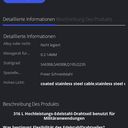
Detaillierte Informationen
Beschreibung Des Produkts
Detaillierte Informationen
Alloy oder nicht:
Nicht legiert
Messgerät für
0.2-14MM
Draht:
Stahlgrad:
SAE006,SAE008,Q195,Q235
Spezielle
Freier Schneidstahl
Verwendung:
Hohes Licht:
coated stainless steel cable
stainless steel c
,
Beschreibung Des Produkts
316 L Hochleistungs-Edelstahl-Drahtseil benutzt für
Militäranwendungen
Was bestimmt Flexibilität des EdelstahlDrahtseiles?