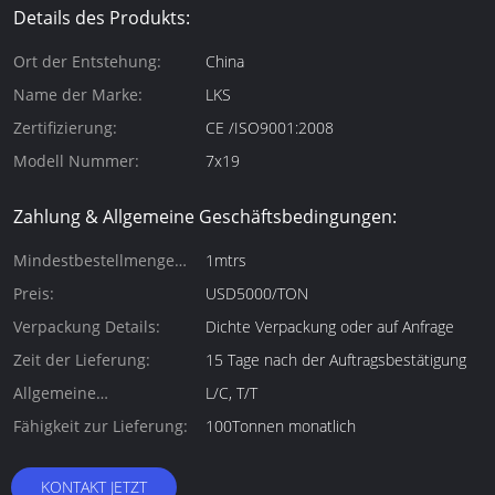
Details des Produkts:
Ort der Entstehung:
China
Name der Marke:
LKS
Zertifizierung:
CE /ISO9001:2008
Modell Nummer:
7x19
Zahlung & Allgemeine Geschäftsbedingungen:
Mindestbestellmenge
1mtrs
(Mindestbestellmenge):
Preis:
USD5000/TON
Verpackung Details:
Dichte Verpackung oder auf Anfrage
Zeit der Lieferung:
15 Tage nach der Auftragsbestätigung
Allgemeine
L/C, T/T
Zahlungsbedingungen:
Fähigkeit zur Lieferung:
100Tonnen monatlich
KONTAKT JETZT