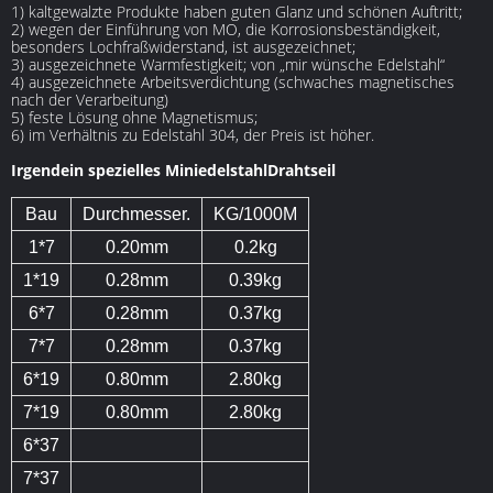
1) kaltgewalzte Produkte haben guten Glanz und schönen Auftritt;
2) wegen der Einführung von MO, die Korrosionsbeständigkeit,
besonders Lochfraßwiderstand, ist ausgezeichnet;
3) ausgezeichnete Warmfestigkeit; von „mir wünsche Edelstahl“
4) ausgezeichnete Arbeitsverdichtung (schwaches magnetisches
nach der Verarbeitung)
5) feste Lösung ohne Magnetismus;
6) im Verhältnis zu Edelstahl 304, der Preis ist höher.
Irgendein spezielles MiniedelstahlDrahtseil
Bau
Durchmesser.
KG/1000M
1*7
0.20mm
0.2kg
1*19
0.28mm
0.39kg
6*7
0.28mm
0.37kg
7*7
0.28mm
0.37kg
6*19
0.80mm
2.80kg
7*19
0.80mm
2.80kg
6*37
7*37