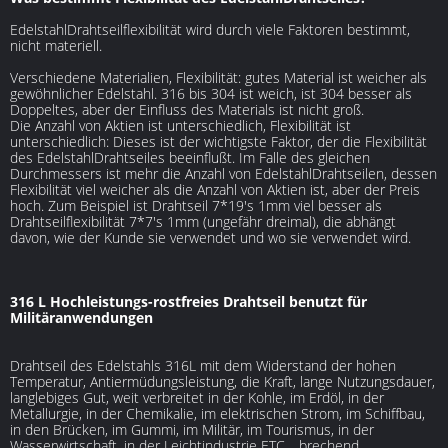
EdelstahlDrahtseilflexibilität wird durch viele Faktoren bestimmt,
nicht materiell.
Verschiedene Materialien, Flexibilität: gutes Material ist weicher als
gewöhnlicher Edelstahl. 316 bis 304 ist weich, ist 304 besser als
Doppeltes, aber der Einfluss des Materials ist nicht groß.
Die Anzahl von Aktien ist unterschiedlich, Flexibilität ist
unterschiedlich: Dieses ist der wichtigste Faktor, der die Flexibilität
des EdelstahlDrahtseiles beeinflußt. Im Falle des gleichen
Durchmessers ist mehr die Anzahl von EdelstahlDrahtseilen, dessen
Flexibilität viel weicher als die Anzahl von Aktien ist, aber der Preis
hoch. Zum Beispiel ist Drahtseil 7*19's 1mm viel besser als
Drahtseilflexibilität 7*7's 1mm (ungefähr dreimal), die abhängt
davon, wie der Kunde sie verwendet und wo sie verwendet wird.
316 L Hochleistungs-rostfreies Drahtseil benutzt für
Militäranwendungen
Drahtseil des Edelstahls 316L mit dem Widerstand der hohen
Temperatur, Antiermüdungsleistung, die Kraft, lange Nutzungsdauer,
langlebiges Gut, weit verbreitet in der Kohle, im Erdöl, in der
Metallurgie, in der Chemikalie, im elektrischen Strom, im Schiffbau,
in den Brücken, im Gummi, im Militär, im Tourismus, in der
Wasserwirtschaft, in der Leichtindustrie ETC… brechend.