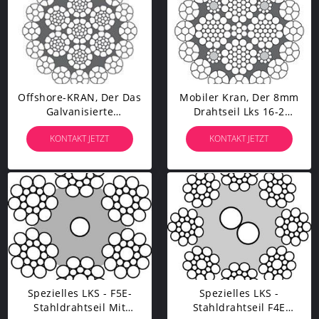
Offshore-KRAN, Der Das
Mobiler Kran, Der 8mm
Galvanisierte
Drahtseil Lks 16-2
Stahlinnere Seil Des
Äußere Stränge C
KONTAKT JETZT
KONTAKT JETZT
Drahtseil-LKS 16-3 C
Zusammengepreßt
Verstemmt Hochzieht
Hochzieht
Spezielles LKS - F5E-
Spezielles LKS -
Stahldrahtseil Mit
Stahldrahtseil F4E