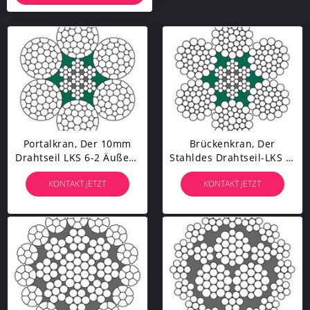
Portalkran, Der 10mm
Brückenkran, Der
Drahtseil LKS 6-2 Äußere
Stahldes Drahtseil-LKS 6-
Stränge CPs
1 P Standard Zink-
KONTAKT JETZT
KONTAKT JETZT
Zusammengepreßt
Überzogenen Der
Hochzieht
Klassen-B Hochzieht