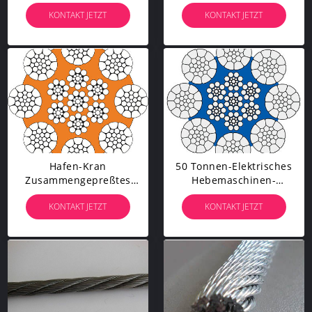
Elektrischem Leiter Für
Ungalvanized, Drahtseil
KONTAKT JETZT
KONTAKT JETZT
Wartungs-Plattformen
Des Langlebigen Gutes
10mm
Hafen-Kran
50 Tonnen-Elektrisches
Zusammengepreßtes
Hebemaschinen-
Galvanisiertes Drahtseil
Edelstahl-Drahtseil-
KONTAKT JETZT
KONTAKT JETZT
GT8PZ 8 - Strang Inneres
Modell 8* K31WS + IWR
Plastified
-25.5MM