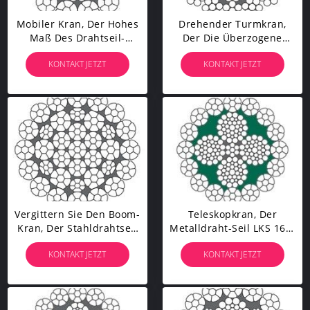
Mobiler Kran, Der Hohes
Drehender Turmkran,
Maß Des Drahtseil-
Der Die Überzogene
Kabel-LKS 15-1 C
Rotation Des Drahtseil-
KONTAKT JETZT
KONTAKT JETZT
Leistungsfähigkeit
LKS 16-6 Beständig
Hochzieht
Hochzieht
Vergittern Sie Den Boom-
Teleskopkran, Der
Kran, Der Stahldrahtseil
Metalldraht-Seil LKS 16-4
LKS 16-5 Alle Stränge C
Inneres Seil CPs Nachher
KONTAKT JETZT
KONTAKT JETZT
Hochzieht,
Verstemmt Hochzieht
Zusammenpreßte