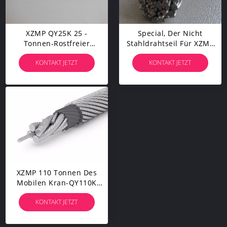
XZMP QY25K 25 -
Special, Der Nicht
Tonnen-Rostfreier
Stahldrahtseil Für XZMP
Drahtseil-Mobiler Kran-
110 Tonnen QY70K
KONTAKT JETZT
KONTAKT JETZT
Gesenkter Durchmesser
Mobile Kran-Dreht
14mm
XZMP 110 Tonnen Des
Mobilen Kran-QY110K
Edelstahl-Seil-Mit Langer
KONTAKT JETZT
Lebenszeit