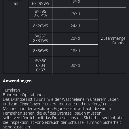
19×d
an
6×49SWS
8×19S
25×d
8×19W
8×26WS
24×d
8×25Fi
20×d
Zusammengepr
8×31WS
Drahtseil
8×36WS
18×d
6V×30
6×34
30×d
6×37
Anwendungen
Turmkran
Bohrende Operationen
Das Drahtseil ist zu uns, wie der Wäscheleine in unserem Leben
und zum Eingefangene unsere Industrie und das Kongfu des
Mannes und der weiblichen Figuren sehr vertraut, die wir im
Fernsehen sehen, die auf das Drahtseil bauen müssen,
selbstverständlich holt das Drahtseil uns ein Sicherheitsgefühl, aber
die Inspektion ist vor Gebrauch der Schlüssel, zum von Sicherheit
sicherzustellen.