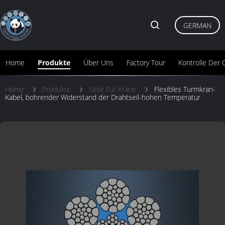
GERMAN
Home
Produkte
Über Uns
Factory Tour
Kontrolle Der Q
Home
Produkte
Seile Für Krane
Flexibles Turmkran-
Kabel, bohrender Widerstand der Drahtseil-hohen Temperatur