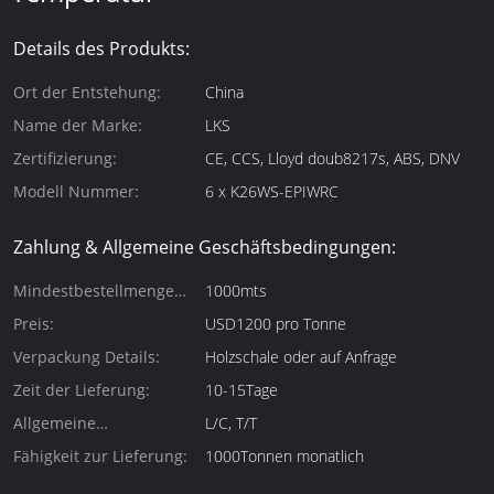
Details des Produkts:
Ort der Entstehung:
China
Name der Marke:
LKS
Zertifizierung:
CE, CCS, Lloyd doub8217s, ABS, DNV
Modell Nummer:
6 x K26WS-EPIWRC
Zahlung & Allgemeine Geschäftsbedingungen:
Mindestbestellmenge
1000mts
(Mindestbestellmenge):
Preis:
USD1200 pro Tonne
Verpackung Details:
Holzschale oder auf Anfrage
Zeit der Lieferung:
10-15Tage
Allgemeine
L/C, T/T
Zahlungsbedingungen:
Fähigkeit zur Lieferung:
1000Tonnen monatlich