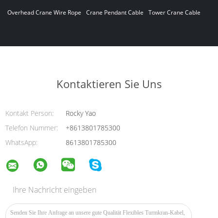
Overhead Crane Wire Rope
Crane Pendant Cable
Tower Crane Cable
Kontaktieren Sie Uns
Kontakt Person:
Rocky Yao
Telefon Nummer:
+8613801785300
WhatsApp:
8613801785300
Ihre Nachricht eingeben