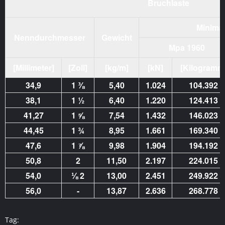
Bruchlaste
Minimal
Nenndurchmesser
Gewicht
Mpa 1960
[Millimeter]
[Zoll]
[kg/m]
[kN]
[Kilogramm
34,9
1 ⅜
5,40
1.024
104.392
38,1
1 ½
6,40
1.220
124.413
41,27
1 ⅝
7,54
1.432
146.023
44,45
1 ¾
8,95
1.661
169.340
47,6
1 ⅞
9,98
1.904
194.192
50,8
2
11,50
2.197
224.015
54,0
⅛ 2
13,00
2.451
249.922
56,0
-
13,87
2.636
268.778
Tag: