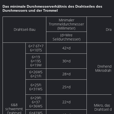
Das minimale Durchmesserverhältnis des Drahtseiles des
Durchmessers und der Trommel
Minimaler
Trommeldurchmesser
(Millimeter)
Drahtseil-Bau
Drah
(d=Wire
Seildurchmesser)
6×7 6T×7
42×d
6×10TS
6×19
6×19S
30×d
6×19W
Drehende
Mikrodrahts
6×26WS
28×d
6×21Fi
6×25Fi
25×d
6×31WS
6×29Fi
6×37
22×d
6&8
Mikro, das n
6×36WS
schwemmt
Drahtseil dr
Drahtseil
6×41WS