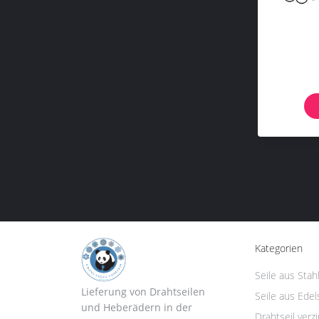
Kategorien
Seile aus Stah
Lieferung von Drahtseilen
Seile aus Edel
und Heberädern in der
Drahtseil verzi