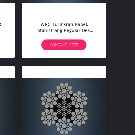
FC
IWRC-Turmkran-Kabel,
Stahlstrang Regular Des
gshandkurbeln
Drahtseil-6 Gelegt Für
Drehbohrgerät
KONTAKT JETZT