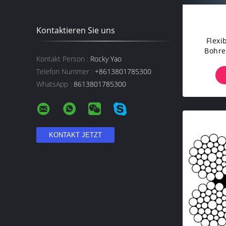
Kontaktieren Sie uns
Flexi
Bohre
Kontakt Person :
Rocky Yao
Drahts
Telefon Nummer :
+8613801785300
WhatsApp :
8613801785300