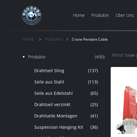
Home
Produkte
Über Uns
Home
Produkte
Crane Pendant Cable
Worte:"
crane 
Produkte
(490)
Drahtseil Sling
(137)
Seile aus Stahl
(113)
Seile aus Edelstahl
(65)
Drahtseil verzinkt
(25)
Drahtseile Montagen
(41)
Suspension Hanging Kit
(36)