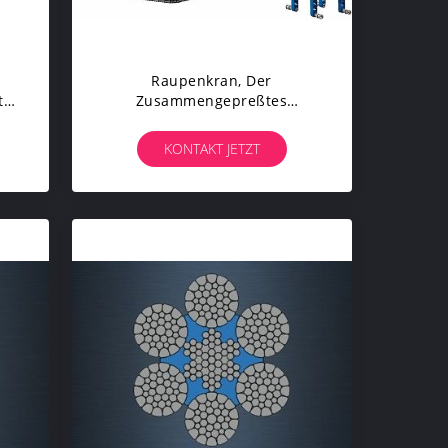
Raupenkran, Der
t
Zusammengepreßtes
 X
Stahldrahtseil K9 X K19S-
Rotations-Widerstand Luvt
KONTAKT JETZT