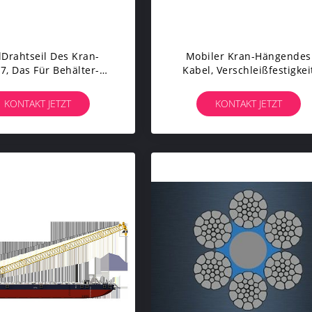
lDrahtseil Des Kran-
Mobiler Kran-Hängendes
7, Das Für Behälter-
Kabel, Verschleißfestigkei
form-Kräne Nicht Sich
Des Faser-Kern-Drahtseil-8
Drehen Bewirtet
K25F EPIWRC
KONTAKT JETZT
KONTAKT JETZT