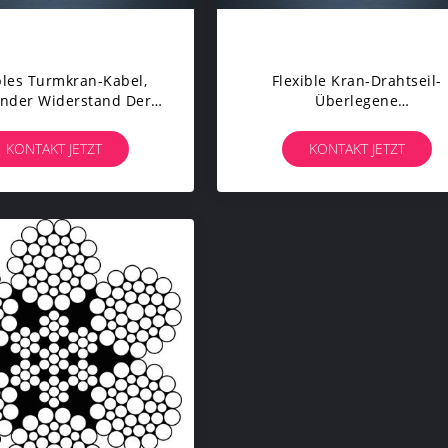
bles Turmkran-Kabel,
Flexible Kran-Drahtseil-
nder Widerstand Der
Überlegene
eil-Hohen Temperatur
Ermüdungsfestigkeit Mit
Langer Nutzungsdauer
KONTAKT JETZT
KONTAKT JETZT