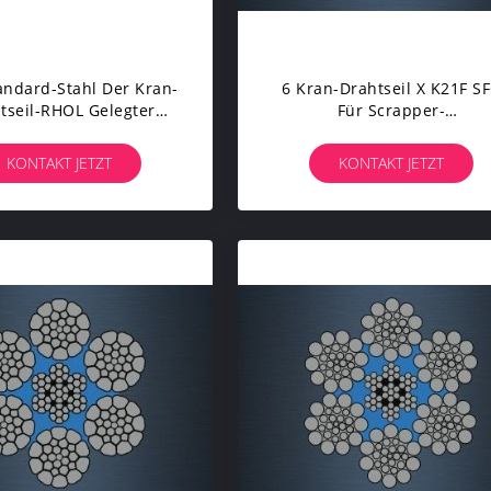
andard-Stahl Der Kran-
6 Kran-Drahtseil X K21F S
tseil-RHOL Gelegter
Für Scrapper-
er Brechender Kraft-
Installation/Protokollierun
ASTM
KONTAKT JETZT
KONTAKT JETZT