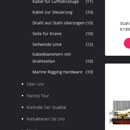
Kabel für Luftfahrzeuge
(11)
Kabel zur Steuerung
(10)
Draht aus Stahl überzogen
(10)
Stah
K18X
Seile für Krane
(10)
Platt
Seilwinde Linie
(12)
Kabelklammern mit
Drahtseilen
(10)
Marine Rigging Hardware
(10)
Über Uns
Factory Tour
Kontrolle Der Qualität
Kontaktieren Sie Uns