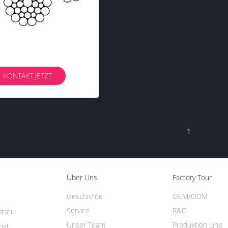
KONTAKT JETZT
1
Über Uns
Factory Tour
Geschichte
OEM/ODM
l
Service
R&D
stahl
Unser Team
Produktion Line
nkt