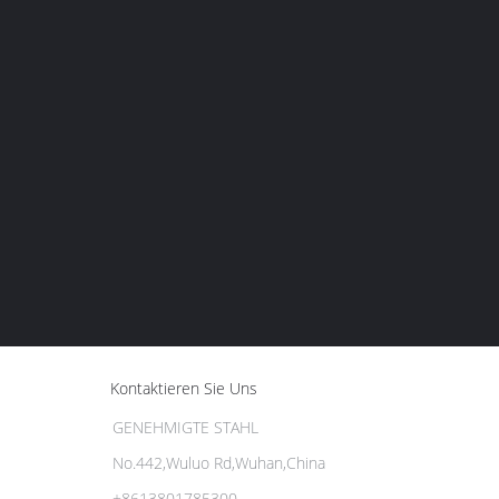
Kontaktieren Sie Uns
GENEHMIGTE STAHL
No.442,Wuluo Rd,Wuhan,China
+8613801785300