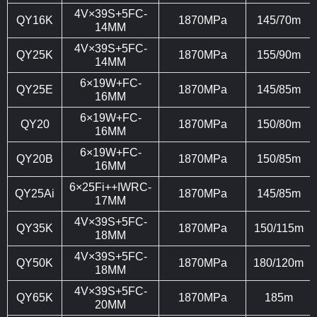
4V×39S+5FC-
QY16K
1870MPa
145/70m
14MM
4V×39S+5FC-
QY25K
1870MPa
155/90m
14MM
6×19W+FC-
QY25E
1870MPa
145/85m
16MM
6×19W+FC-
QY20
1870MPa
150/80m
16MM
6×19W+FC-
QY20B
1870MPa
150/85m
16MM
6×25Fi++IWRC-
QY25Ai
1870MPa
145/85m
17MM
4V×39S+5FC-
QY35K
1870MPa
150/115m
18MM
4V×39S+5FC-
QY50K
1870MPa
180/120m
18MM
4V×39S+5FC-
QY65K
1870MPa
185m
20MM