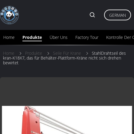
GERMAN
Home
Produkte
Über Uns
Factory Tour
Kontrolle Der Q
Home
Produkte
Seile Für Krane
StahlDrahtseil des
kran-K18X7, das für Behälter-Plattform-Kräne nicht sich drehen
bewirtet