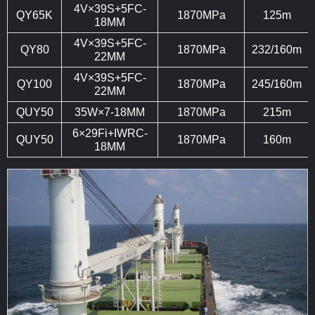
4V×39S+5FC-
QY65K
1870MPa
125m
18MM
4V×39S+5FC-
QY80
1870MPa
232/160m
22MM
4V×39S+5FC-
QY100
1870MPa
245/160m
22MM
QUY50
35W×7-18MM
1870MPa
215m
6×29Fi+IWRC-
QUY50
1870MPa
160m
18MM