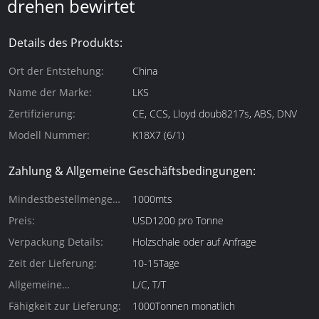
drehen bewirtet
Details des Produkts:
Ort der Entstehung:
China
Name der Marke:
LKS
Zertifizierung:
CE, CCS, Lloyd doub8217s, ABS, DNV
Modell Nummer:
K18X7 (6/1)
Zahlung & Allgemeine Geschäftsbedingungen:
Mindestbestellmenge
1000mts
(Mindestbestellmenge):
Preis:
USD1200 pro Tonne
Verpackung Details:
Holzschale oder auf Anfrage
Zeit der Lieferung:
10-15Tage
Allgemeine
L/C, T/T
Zahlungsbedingungen:
Fähigkeit zur Lieferung:
1000Tonnen monatlich