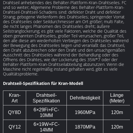
Drahtseil anhebendes des Behälter-Plattform-Kran-Drahtseiles. FC
und so weiter; Allgemeine Probleme des Behälter-Plattform-Kran-
Drahtseil-Drahtseil-Schadens sind: defekter Draht und defekter
Strang; gebogene Wellenform des Drahtseiles; springender Vorrat
des Drahtseiles oder Seildurchmesser am Ort größer; multi Falte,
die nicht langes Phänomen des Drahtseiles dreht; äußere
Seilstranglockerung; es gibt viele Faktoren, welche die Qualität des
oben genannten Drahtseiles, großer Teil verursachen, großer Teil,
den alle diese am wiederholten Verbiegen des Drahtseiles während
der Bewegung des Drahtseiles liegen und veranlaßt das Drahtseil,
den Draht abzubrechen oder den Draht und den unsachgemäßen
Ausschnitt des Drahtseiles während der Behandlung oder des
Öffnens des Drahtes, wie der Lockerung des 35W*7 oder der
Behälter-Plattform-Kran-Drahtseilabteilung abzunutzen. Wenn die
Maschine nicht regelmäßig instand gehalten wird, gibt es viele
Qualitätsprobleme.
Drahtseil-Spezifikation für Kran-Modell
Kran-
Drahtseil-
Länge
Dehnfestigkeit
Art
Spezifikation
(Meter)
6×29Fi+FC-
QY8D
1960MPa
120m
10MM
6×19W+FC-
QY12
1870MPa
120m
14MM